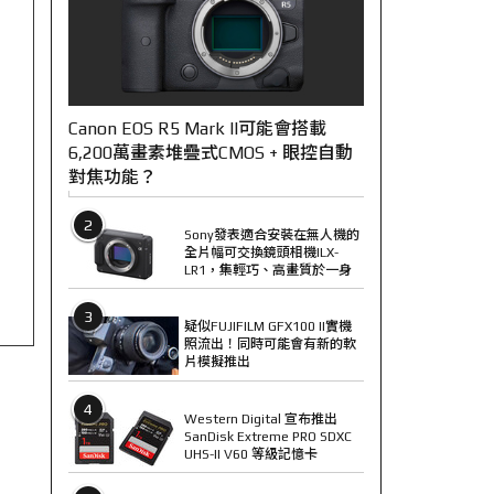
Canon EOS R5 Mark II可能會搭載
6,200萬畫素堆疊式CMOS + 眼控自動
對焦功能？
2
Sony發表適合安裝在無人機的
全片幅可交換鏡頭相機ILX-
LR1，集輕巧、高畫質於一身
3
疑似FUJIFILM GFX100 II實機
照流出！同時可能會有新的軟
片模擬推出
4
Western Digital 宣布推出
SanDisk Extreme PRO SDXC
UHS-II V60 等級記憶卡