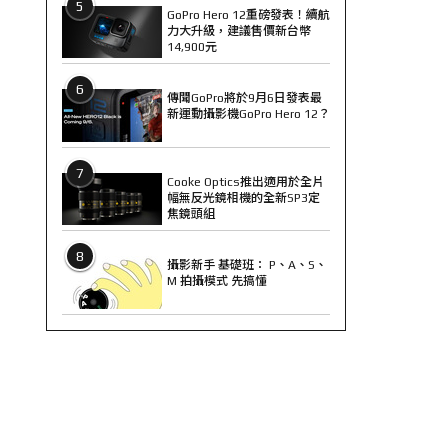
5
GoPro Hero 12重磅發表！續航
力大升級，建議售價新台幣
14,900元
6
傳聞GoPro將於9月6日發表最
新運動攝影機GoPro Hero 12？
7
Cooke Optics推出適用於全片
幅無反光鏡相機的全新SP3定
焦鏡頭組
8
攝影新手 基礎班： P、A、S、
M 拍攝模式 先搞懂