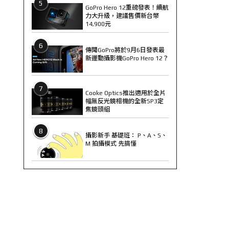
5
GoPro Hero 12重磅發表！續航
力大升級，建議售價新台幣
14,900元
6
傳聞GoPro將於9月6日發表最
新運動攝影機GoPro Hero 12？
7
Cooke Optics推出適用於全片
幅無反光鏡相機的全新SP3定
焦鏡頭組
8
攝影新手 基礎班： P、A、S、
M 拍攝模式 先搞懂