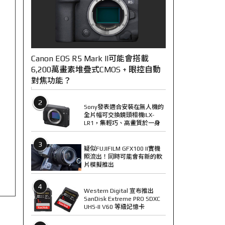
Canon EOS R5 Mark II可能會搭載
6,200萬畫素堆疊式CMOS + 眼控自動
對焦功能？
2
Sony發表適合安裝在無人機的
全片幅可交換鏡頭相機ILX-
LR1，集輕巧、高畫質於一身
3
疑似FUJIFILM GFX100 II實機
照流出！同時可能會有新的軟
片模擬推出
4
Western Digital 宣布推出
SanDisk Extreme PRO SDXC
UHS-II V60 等級記憶卡