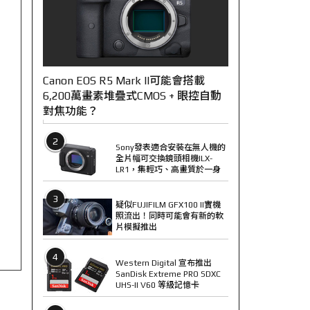
Canon EOS R5 Mark II可能會搭載
6,200萬畫素堆疊式CMOS + 眼控自動
對焦功能？
2
Sony發表適合安裝在無人機的
全片幅可交換鏡頭相機ILX-
LR1，集輕巧、高畫質於一身
3
疑似FUJIFILM GFX100 II實機
照流出！同時可能會有新的軟
片模擬推出
4
Western Digital 宣布推出
SanDisk Extreme PRO SDXC
UHS-II V60 等級記憶卡