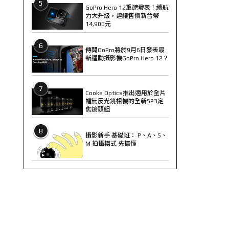
5
GoPro Hero 12重磅發表！續航
力大升級，建議售價新台幣
14,900元
6
傳聞GoPro將於9月6日發表最
新運動攝影機GoPro Hero 12？
7
Cooke Optics推出適用於全片
幅無反光鏡相機的全新SP3定
焦鏡頭組
8
攝影新手 基礎班： P、A、S、
M 拍攝模式 先搞懂