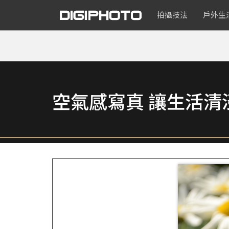
拍攝技法
戶外生
空氣感寫真 讓生活清