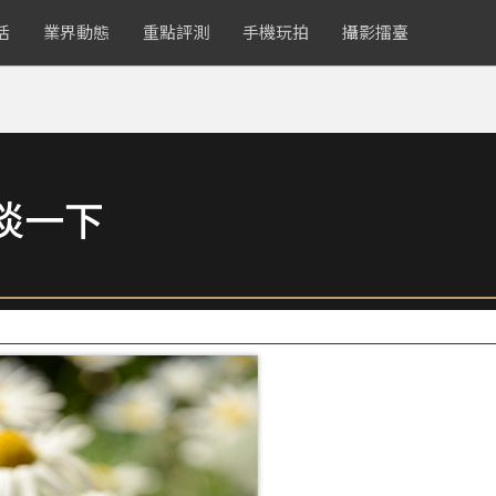
活
業界動態
重點評測
手機玩拍
攝影擂臺
淡一下