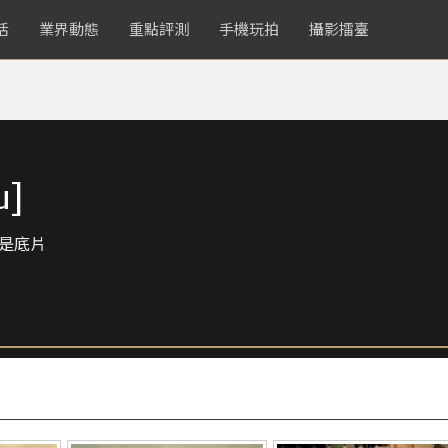
活
業界動態
重點評測
手機玩拍
攝影擂臺
u]
是底片