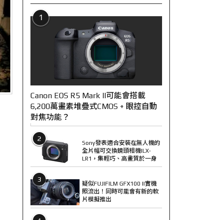
1
Canon EOS R5 Mark II可能會搭載
6,200萬畫素堆疊式CMOS + 眼控自動
對焦功能？
2
Sony發表適合安裝在無人機的
全片幅可交換鏡頭相機ILX-
LR1，集輕巧、高畫質於一身
3
疑似FUJIFILM GFX100 II實機
照流出！同時可能會有新的軟
片模擬推出