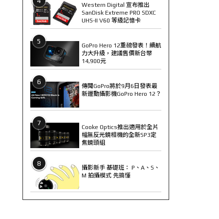
4
Western Digital 宣布推出
SanDisk Extreme PRO SDXC
UHS-II V60 等級記憶卡
5
GoPro Hero 12重磅發表！續航
力大升級，建議售價新台幣
14,900元
6
傳聞GoPro將於9月6日發表最
新運動攝影機GoPro Hero 12？
7
Cooke Optics推出適用於全片
幅無反光鏡相機的全新SP3定
焦鏡頭組
8
攝影新手 基礎班： P、A、S、
M 拍攝模式 先搞懂