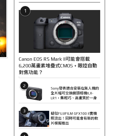
1
Canon EOS R5 Mark II可能會搭載
6,200萬畫素堆疊式CMOS + 眼控自動
對焦功能？
2
Sony發表適合安裝在無人機的
全片幅可交換鏡頭相機ILX-
LR1，集輕巧、高畫質於一身
3
疑似FUJIFILM GFX100 II實機
照流出！同時可能會有新的軟
片模擬推出