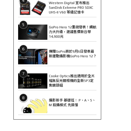
4
Western Digital 宣布推出
SanDisk Extreme PRO SDXC
UHS-II V60 等級記憶卡
5
GoPro Hero 12重磅發表！續航
力大升級，建議售價新台幣
14,900元
6
傳聞GoPro將於9月6日發表最
新運動攝影機GoPro Hero 12？
7
Cooke Optics推出適用於全片
幅無反光鏡相機的全新SP3定
焦鏡頭組
8
攝影新手 基礎班： P、A、S、
M 拍攝模式 先搞懂