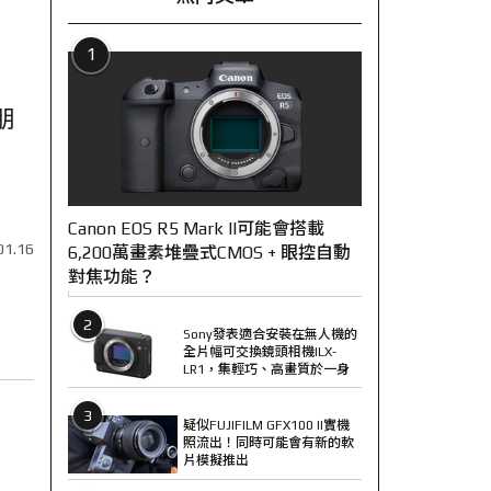
1
朋
Canon EOS R5 Mark II可能會搭載
01.16
6,200萬畫素堆疊式CMOS + 眼控自動
對焦功能？
2
Sony發表適合安裝在無人機的
全片幅可交換鏡頭相機ILX-
LR1，集輕巧、高畫質於一身
3
疑似FUJIFILM GFX100 II實機
照流出！同時可能會有新的軟
片模擬推出