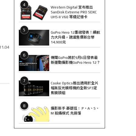
4
Western Digital 宣布推出
SanDisk Extreme PRO SDXC
UHS-II V60 等級記憶卡
5
GoPro Hero 12重磅發表！續航
力大升級，建議售價新台幣
14,900元
11.04
6
傳聞GoPro將於9月6日發表最
新運動攝影機GoPro Hero 12？
7
Cooke Optics推出適用於全片
幅無反光鏡相機的全新SP3定
焦鏡頭組
8
攝影新手 基礎班： P、A、S、
M 拍攝模式 先搞懂