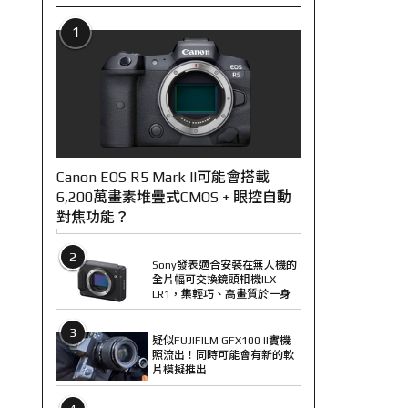
1
Canon EOS R5 Mark II可能會搭載
6,200萬畫素堆疊式CMOS + 眼控自動
對焦功能？
2
Sony發表適合安裝在無人機的
全片幅可交換鏡頭相機ILX-
LR1，集輕巧、高畫質於一身
3
疑似FUJIFILM GFX100 II實機
照流出！同時可能會有新的軟
片模擬推出