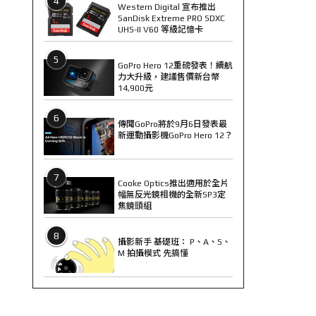
4
Western Digital 宣布推出
SanDisk Extreme PRO SDXC
UHS-II V60 等級記憶卡
5
GoPro Hero 12重磅發表！續航
力大升級，建議售價新台幣
14,900元
6
傳聞GoPro將於9月6日發表最
新運動攝影機GoPro Hero 12？
7
Cooke Optics推出適用於全片
幅無反光鏡相機的全新SP3定
焦鏡頭組
8
攝影新手 基礎班： P、A、S、
M 拍攝模式 先搞懂