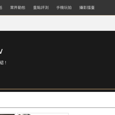
活
業界動態
重點評測
手機玩拍
攝影擂臺
w
紹！