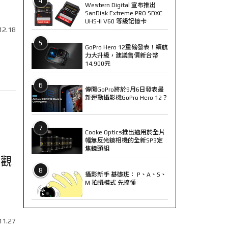
4
Western Digital 宣布推出
SanDisk Extreme PRO SDXC
UHS-II V60 等級記憶卡
12.18
5
GoPro Hero 12重磅發表！續航
力大升級，建議售價新台幣
14,900元
6
傳聞GoPro將於9月6日發表最
新運動攝影機GoPro Hero 12？
7
Cooke Optics推出適用於全片
幅無反光鏡相機的全新SP3定
焦鏡頭組
影觀
8
攝影新手 基礎班： P、A、S、
M 拍攝模式 先搞懂
11.27