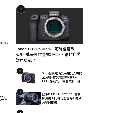
1
08.06
Canon EOS R5 Mark II可能會搭載
6,200萬畫素堆疊式CMOS + 眼控自動
對焦功能？
2
Sony發表適合安裝在無人機的
全片幅可交換鏡頭相機ILX-
LR1，集輕巧、高畫質於一身
3
疑似FUJIFILM GFX100 II實機
實戰
照流出！同時可能會有新的軟
片模擬推出