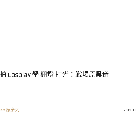
拍 Cosplay 學 棚燈 打光：戰場原黑儀
Ian 房彥文
2013.