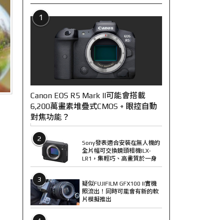
1
Canon EOS R5 Mark II可能會搭載
6,200萬畫素堆疊式CMOS + 眼控自動
對焦功能？
2
Sony發表適合安裝在無人機的
全片幅可交換鏡頭相機ILX-
LR1，集輕巧、高畫質於一身
3
疑似FUJIFILM GFX100 II實機
照流出！同時可能會有新的軟
片模擬推出