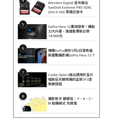
4
Western Digital 宣布推出
SanDisk Extreme PRO SDXC
UHS-II V60 等級記憶卡
5
GoPro Hero 12重磅發表！續航
力大升級，建議售價新台幣
14,900元
6
傳聞GoPro將於9月6日發表最
新運動攝影機GoPro Hero 12？
7
Cooke Optics推出適用於全片
幅無反光鏡相機的全新SP3定
焦鏡頭組
8
攝影新手 基礎班： P、A、S、
M 拍攝模式 先搞懂