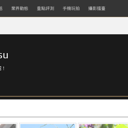
活
業界動態
重點評測
手機玩拍
攝影擂臺
su
紹！