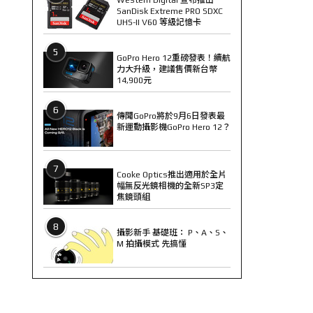
SanDisk Extreme PRO SDXC
UHS-II V60 等級記憶卡
5
GoPro Hero 12重磅發表！續航
力大升級，建議售價新台幣
14,900元
6
傳聞GoPro將於9月6日發表最
新運動攝影機GoPro Hero 12？
7
Cooke Optics推出適用於全片
幅無反光鏡相機的全新SP3定
焦鏡頭組
8
攝影新手 基礎班： P、A、S、
M 拍攝模式 先搞懂