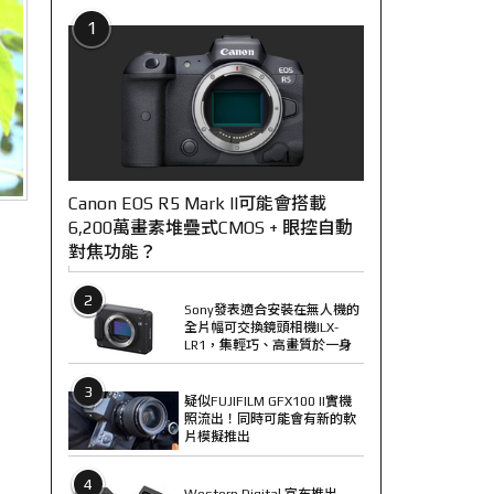
1
Canon EOS R5 Mark II可能會搭載
6,200萬畫素堆疊式CMOS + 眼控自動
對焦功能？
2
Sony發表適合安裝在無人機的
全片幅可交換鏡頭相機ILX-
LR1，集輕巧、高畫質於一身
3
疑似FUJIFILM GFX100 II實機
照流出！同時可能會有新的軟
片模擬推出
4
Western Digital 宣布推出