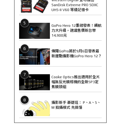
SanDisk Extreme PRO SDXC
UHS-II V60 等級記憶卡
5
GoPro Hero 12重磅發表！續航
力大升級，建議售價新台幣
14,900元
6
傳聞GoPro將於9月6日發表最
新運動攝影機GoPro Hero 12？
7
Cooke Optics推出適用於全片
幅無反光鏡相機的全新SP3定
焦鏡頭組
8
攝影新手 基礎班： P、A、S、
M 拍攝模式 先搞懂