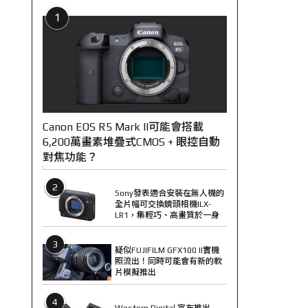
1
Canon EOS R5 Mark II可能會搭載
6,200萬畫素堆疊式CMOS + 眼控自動
對焦功能？
2
Sony發表適合安裝在無人機的
全片幅可交換鏡頭相機ILX-
LR1，集輕巧、高畫質於一身
3
疑似FUJIFILM GFX100 II實機
照流出！同時可能會有新的軟
片模擬推出
4
Western Digital 宣布推出