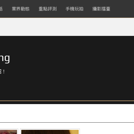
活
業界動態
重點評測
手機玩拍
攝影擂臺
ng
紹！