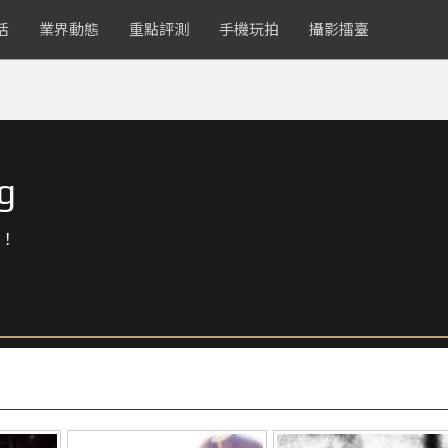
活
業界動態
重點評測
手機玩拍
攝影擂臺
g
！