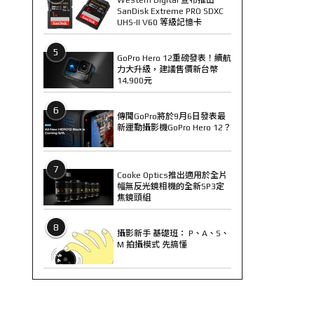
SanDisk Extreme PRO SDXC
UHS-II V60 等級記憶卡
5
GoPro Hero 12重磅發表！續航
力大升級，建議售價新台幣
14,900元
6
傳聞GoPro將於9月6日發表最
新運動攝影機GoPro Hero 12？
7
Cooke Optics推出適用於全片
幅無反光鏡相機的全新SP3定
焦鏡頭組
8
攝影新手 基礎班： P、A、S、
M 拍攝模式 先搞懂