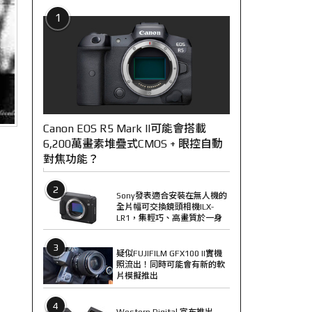
1
Canon EOS R5 Mark II可能會搭載
6,200萬畫素堆疊式CMOS + 眼控自動
對焦功能？
2
Sony發表適合安裝在無人機的
全片幅可交換鏡頭相機ILX-
LR1，集輕巧、高畫質於一身
3
疑似FUJIFILM GFX100 II實機
照流出！同時可能會有新的軟
片模擬推出
4
Western Digital 宣布推出