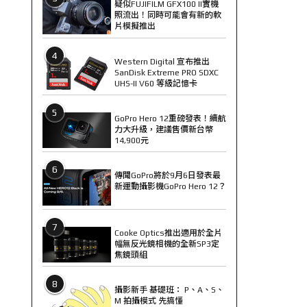
疑似FUJIFILM GFX100 II實機
照流出！同時可能會有新的軟
片模擬推出
4
Western Digital 宣布推出
SanDisk Extreme PRO SDXC
UHS-II V60 等級記憶卡
5
GoPro Hero 12重磅發表！續航
力大升級，建議售價新台幣
14,900元
6
傳聞GoPro將於9月6日發表最
新運動攝影機GoPro Hero 12？
7
Cooke Optics推出適用於全片
幅無反光鏡相機的全新SP3定
焦鏡頭組
8
攝影新手 基礎班： P、A、S、
M 拍攝模式 先搞懂