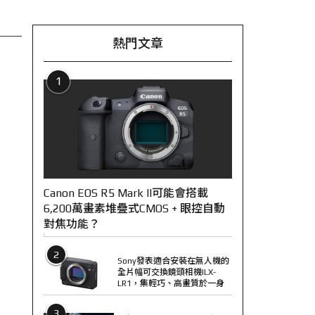
熱門文章
1
Canon EOS R5 Mark II可能會搭載
6,200萬畫素堆疊式CMOS + 眼控自動
對焦功能？
2
Sony發表適合安裝在無人機的
全片幅可交換鏡頭相機ILX-
LR1，集輕巧、高畫質於一身
3