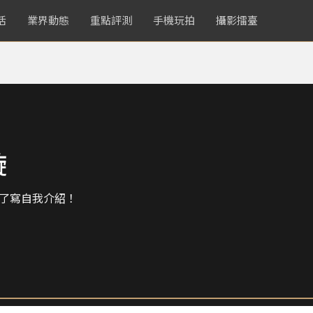
活
業界動態
重點評測
手機玩拍
攝影擂臺
璇
了寫自我介紹！