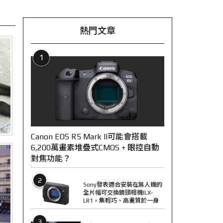
熱門文章
1
Canon EOS R5 Mark II可能會搭載
6,200萬畫素堆疊式CMOS + 眼控自動
對焦功能？
2
Sony發表適合安裝在無人機的
全片幅可交換鏡頭相機ILX-
LR1，集輕巧、高畫質於一身
3