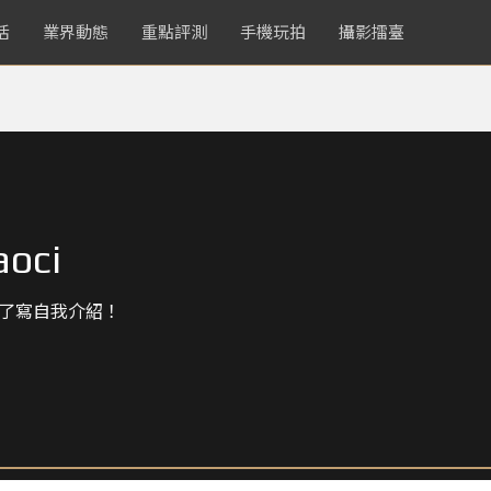
活
業界動態
重點評測
手機玩拍
攝影擂臺
aoci
了寫自我介紹！