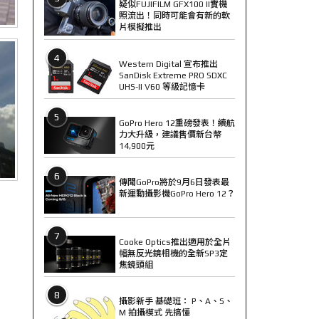
疑似FUJIFILM GFX100 II實機
照流出！同時可能會有新的軟
片模擬推出
4
Western Digital 宣布推出
SanDisk Extreme PRO SDXC
UHS-II V60 等級記憶卡
5
GoPro Hero 12重磅發表！續航
力大升級，建議售價新台幣
14,900元
6
傳聞GoPro將於9月6日發表最
新運動攝影機GoPro Hero 12？
7
Cooke Optics推出適用於全片
幅無反光鏡相機的全新SP3定
焦鏡頭組
8
攝影新手 基礎班： P、A、S、
M 拍攝模式 先搞懂