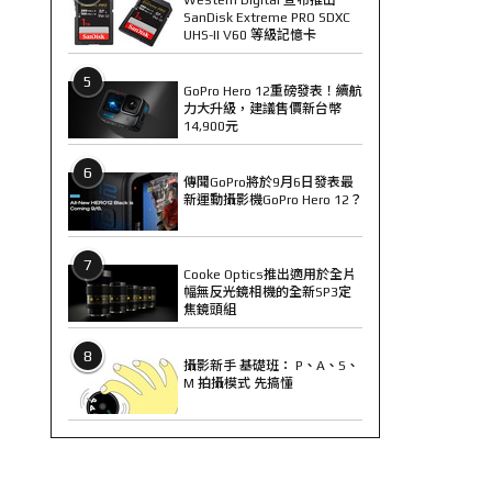
SanDisk Extreme PRO SDXC
UHS-II V60 等級記憶卡
5
GoPro Hero 12重磅發表！續航
力大升級，建議售價新台幣
14,900元
6
傳聞GoPro將於9月6日發表最
新運動攝影機GoPro Hero 12？
7
Cooke Optics推出適用於全片
幅無反光鏡相機的全新SP3定
焦鏡頭組
8
攝影新手 基礎班： P、A、S、
M 拍攝模式 先搞懂