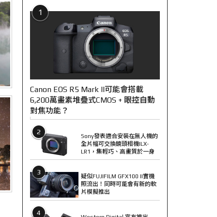
1
Canon EOS R5 Mark II可能會搭載
6,200萬畫素堆疊式CMOS + 眼控自動
對焦功能？
2
Sony發表適合安裝在無人機的
全片幅可交換鏡頭相機ILX-
LR1，集輕巧、高畫質於一身
3
疑似FUJIFILM GFX100 II實機
照流出！同時可能會有新的軟
片模擬推出
4
Western Digital 宣布推出