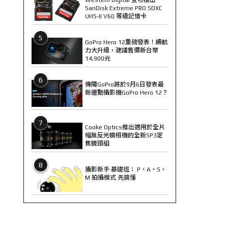
SanDisk Extreme PRO SDXC
UHS-II V60 等級記憶卡
5
GoPro Hero 12重磅發表！續航
力大升級，建議售價新台幣
14,900元
6
傳聞GoPro將於9月6日發表最
新運動攝影機GoPro Hero 12？
7
Cooke Optics推出適用於全片
幅無反光鏡相機的全新SP3定
焦鏡頭組
8
攝影新手 基礎班： P、A、S、
M 拍攝模式 先搞懂