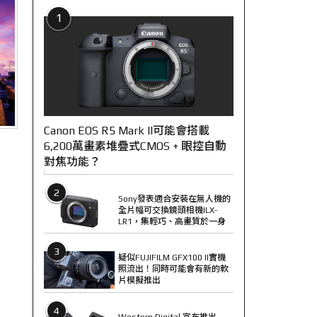
1
Canon EOS R5 Mark II可能會搭載
6,200萬畫素堆疊式CMOS + 眼控自動
對焦功能？
2
Sony發表適合安裝在無人機的
全片幅可交換鏡頭相機ILX-
LR1，集輕巧、高畫質於一身
3
疑似FUJIFILM GFX100 II實機
照流出！同時可能會有新的軟
片模擬推出
4
Western Digital 宣布推出