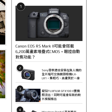
1
Canon EOS R5 Mark II可能會搭載
6,200萬畫素堆疊式CMOS + 眼控自動
對焦功能？
2
Sony發表適合安裝在無人機的
全片幅可交換鏡頭相機ILX-
LR1，集輕巧、高畫質於一身
3
疑似FUJIFILM GFX100 II實機
照流出！同時可能會有新的軟
片模擬推出
4
Western Digital 宣布推出