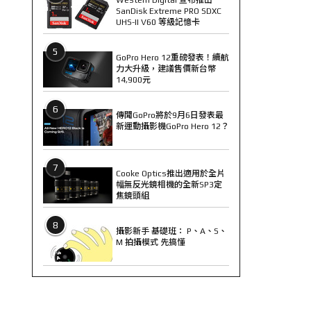
SanDisk Extreme PRO SDXC
UHS-II V60 等級記憶卡
5
GoPro Hero 12重磅發表！續航
力大升級，建議售價新台幣
14,900元
6
傳聞GoPro將於9月6日發表最
新運動攝影機GoPro Hero 12？
7
Cooke Optics推出適用於全片
幅無反光鏡相機的全新SP3定
焦鏡頭組
8
攝影新手 基礎班： P、A、S、
M 拍攝模式 先搞懂