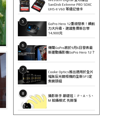
SanDisk Extreme PRO SDXC
UHS-II V60 等級記憶卡
5
GoPro Hero 12重磅發表！續航
力大升級，建議售價新台幣
14,900元
6
傳聞GoPro將於9月6日發表最
新運動攝影機GoPro Hero 12？
7
Cooke Optics推出適用於全片
幅無反光鏡相機的全新SP3定
焦鏡頭組
8
攝影新手 基礎班： P、A、S、
M 拍攝模式 先搞懂