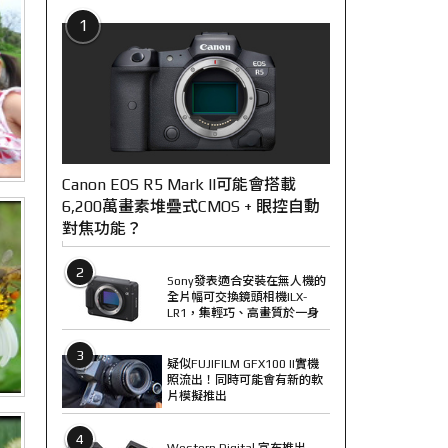
1
Canon EOS R5 Mark II可能會搭載
6,200萬畫素堆疊式CMOS + 眼控自動
對焦功能？
2
Sony發表適合安裝在無人機的
全片幅可交換鏡頭相機ILX-
LR1，集輕巧、高畫質於一身
3
疑似FUJIFILM GFX100 II實機
照流出！同時可能會有新的軟
片模擬推出
4
Western Digital 宣布推出