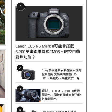
1
Canon EOS R5 Mark II可能會搭載
6,200萬畫素堆疊式CMOS + 眼控自動
對焦功能？
2
Sony發表適合安裝在無人機的
全片幅可交換鏡頭相機ILX-
LR1，集輕巧、高畫質於一身
3
疑似FUJIFILM GFX100 II實機
照流出！同時可能會有新的軟
片模擬推出
4
Western Digital 宣布推出