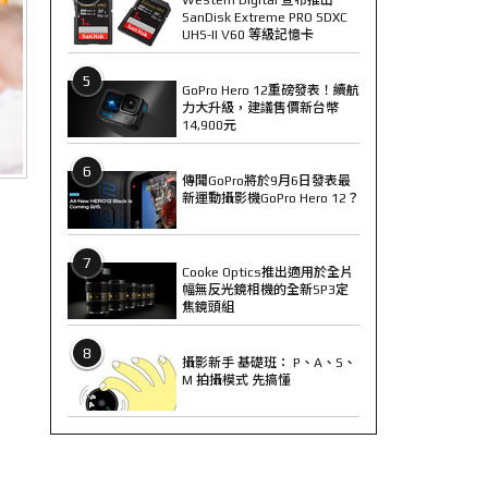
SanDisk Extreme PRO SDXC
UHS-II V60 等級記憶卡
5
GoPro Hero 12重磅發表！續航
力大升級，建議售價新台幣
14,900元
6
傳聞GoPro將於9月6日發表最
新運動攝影機GoPro Hero 12？
7
Cooke Optics推出適用於全片
幅無反光鏡相機的全新SP3定
焦鏡頭組
8
攝影新手 基礎班： P、A、S、
M 拍攝模式 先搞懂