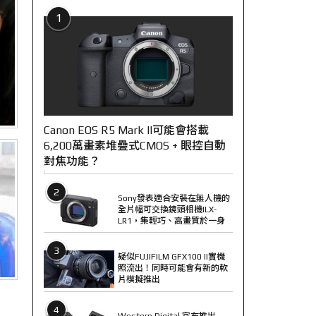
1
Canon EOS R5 Mark II可能會搭載
6,200萬畫素堆疊式CMOS + 眼控自動
對焦功能？
2
Sony發表適合安裝在無人機的
全片幅可交換鏡頭相機ILX-
LR1，集輕巧、高畫質於一身
3
疑似FUJIFILM GFX100 II實機
照流出！同時可能會有新的軟
片模擬推出
4
Western Digital 宣布推出