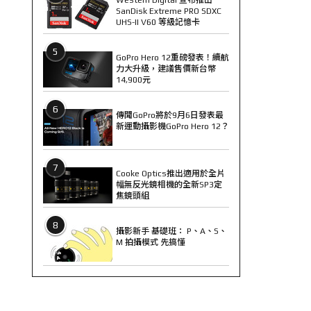
SanDisk Extreme PRO SDXC
UHS-II V60 等級記憶卡
5
GoPro Hero 12重磅發表！續航
力大升級，建議售價新台幣
14,900元
6
傳聞GoPro將於9月6日發表最
新運動攝影機GoPro Hero 12？
7
Cooke Optics推出適用於全片
幅無反光鏡相機的全新SP3定
焦鏡頭組
8
攝影新手 基礎班： P、A、S、
M 拍攝模式 先搞懂