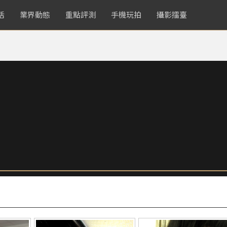
活
業界動態
重點評測
手機玩拍
攝影擂臺