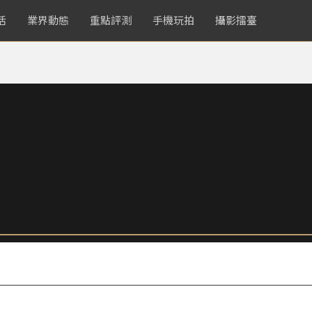
活
業界動態
重點評測
手機玩拍
攝影擂臺