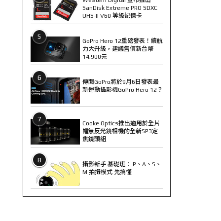
SanDisk Extreme PRO SDXC
UHS-II V60 等級記憶卡
5
GoPro Hero 12重磅發表！續航
力大升級，建議售價新台幣
14,900元
6
傳聞GoPro將於9月6日發表最
新運動攝影機GoPro Hero 12？
7
Cooke Optics推出適用於全片
幅無反光鏡相機的全新SP3定
焦鏡頭組
8
攝影新手 基礎班： P、A、S、
M 拍攝模式 先搞懂