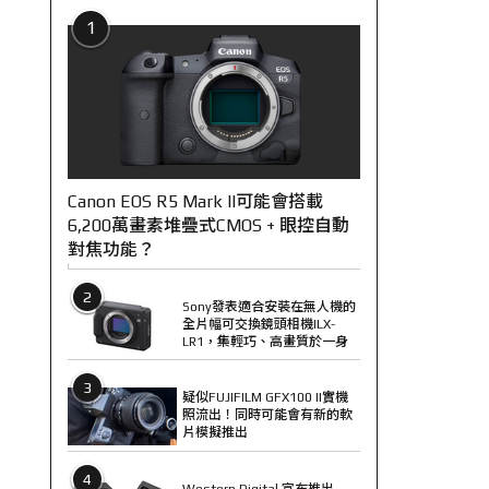
1
Canon EOS R5 Mark II可能會搭載
6,200萬畫素堆疊式CMOS + 眼控自動
對焦功能？
2
Sony發表適合安裝在無人機的
全片幅可交換鏡頭相機ILX-
LR1，集輕巧、高畫質於一身
3
疑似FUJIFILM GFX100 II實機
照流出！同時可能會有新的軟
片模擬推出
4
Western Digital 宣布推出