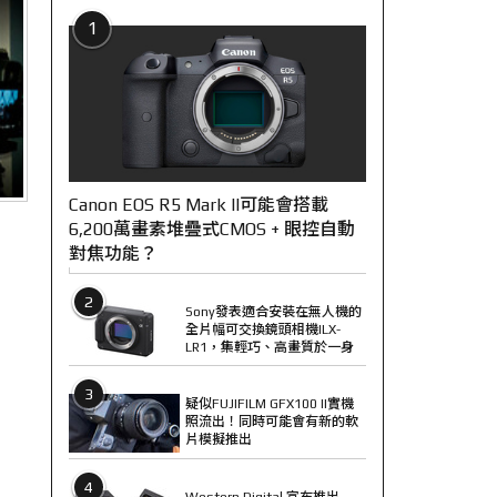
1
Canon EOS R5 Mark II可能會搭載
6,200萬畫素堆疊式CMOS + 眼控自動
對焦功能？
2
Sony發表適合安裝在無人機的
全片幅可交換鏡頭相機ILX-
LR1，集輕巧、高畫質於一身
3
疑似FUJIFILM GFX100 II實機
照流出！同時可能會有新的軟
片模擬推出
4
Western Digital 宣布推出