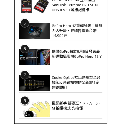
SanDisk Extreme PRO SDXC
UHS-II V60 等級記憶卡
5
GoPro Hero 12重磅發表！續航
力大升級，建議售價新台幣
14,900元
6
傳聞GoPro將於9月6日發表最
新運動攝影機GoPro Hero 12？
7
Cooke Optics推出適用於全片
幅無反光鏡相機的全新SP3定
焦鏡頭組
8
攝影新手 基礎班： P、A、S、
M 拍攝模式 先搞懂