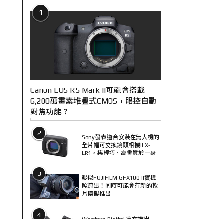
1
Canon EOS R5 Mark II可能會搭載
6,200萬畫素堆疊式CMOS + 眼控自動
對焦功能？
2
Sony發表適合安裝在無人機的
全片幅可交換鏡頭相機ILX-
LR1，集輕巧、高畫質於一身
3
疑似FUJIFILM GFX100 II實機
照流出！同時可能會有新的軟
片模擬推出
4
Western Digital 宣布推出