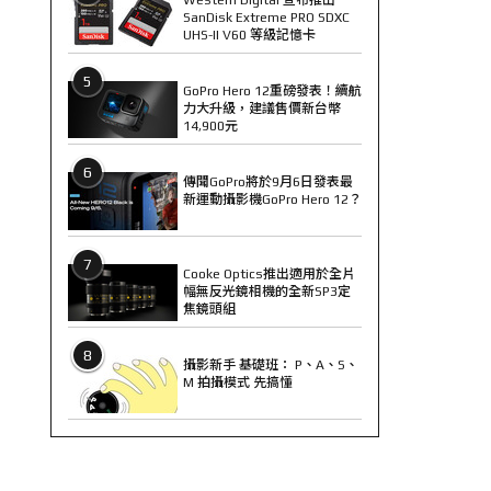
SanDisk Extreme PRO SDXC
UHS-II V60 等級記憶卡
5
GoPro Hero 12重磅發表！續航
力大升級，建議售價新台幣
14,900元
6
傳聞GoPro將於9月6日發表最
新運動攝影機GoPro Hero 12？
7
Cooke Optics推出適用於全片
幅無反光鏡相機的全新SP3定
焦鏡頭組
8
攝影新手 基礎班： P、A、S、
M 拍攝模式 先搞懂