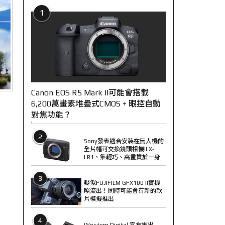
1
Canon EOS R5 Mark II可能會搭載
6,200萬畫素堆疊式CMOS + 眼控自動
對焦功能？
2
Sony發表適合安裝在無人機的
全片幅可交換鏡頭相機ILX-
LR1，集輕巧、高畫質於一身
3
疑似FUJIFILM GFX100 II實機
照流出！同時可能會有新的軟
片模擬推出
4
Western Digital 宣布推出