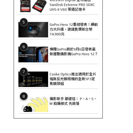
SanDisk Extreme PRO SDXC
UHS-II V60 等級記憶卡
5
GoPro Hero 12重磅發表！續航
力大升級，建議售價新台幣
14,900元
6
傳聞GoPro將於9月6日發表最
新運動攝影機GoPro Hero 12？
7
Cooke Optics推出適用於全片
幅無反光鏡相機的全新SP3定
焦鏡頭組
8
攝影新手 基礎班： P、A、S、
M 拍攝模式 先搞懂