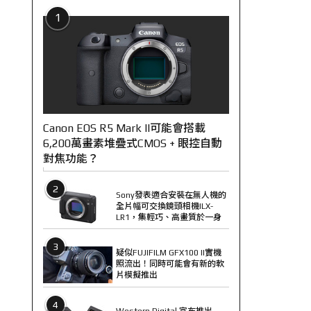
1
Canon EOS R5 Mark II可能會搭載
6,200萬畫素堆疊式CMOS + 眼控自動
對焦功能？
2
Sony發表適合安裝在無人機的
全片幅可交換鏡頭相機ILX-
LR1，集輕巧、高畫質於一身
3
疑似FUJIFILM GFX100 II實機
照流出！同時可能會有新的軟
片模擬推出
4
Western Digital 宣布推出