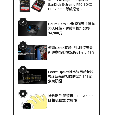
SanDisk Extreme PRO SDXC
UHS-II V60 等級記憶卡
5
GoPro Hero 12重磅發表！續航
力大升級，建議售價新台幣
14,900元
6
傳聞GoPro將於9月6日發表最
新運動攝影機GoPro Hero 12？
7
Cooke Optics推出適用於全片
幅無反光鏡相機的全新SP3定
焦鏡頭組
8
攝影新手 基礎班： P、A、S、
M 拍攝模式 先搞懂