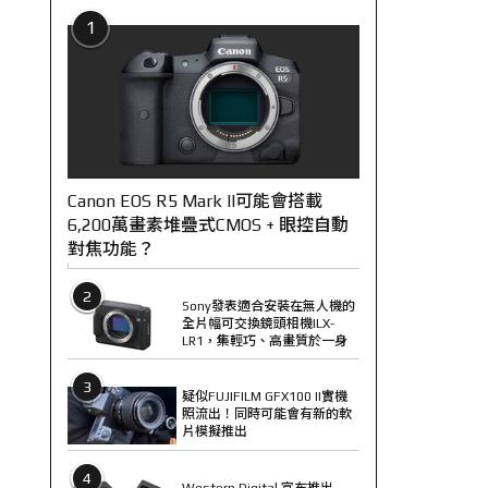
1
Canon EOS R5 Mark II可能會搭載
6,200萬畫素堆疊式CMOS + 眼控自動
對焦功能？
2
Sony發表適合安裝在無人機的
全片幅可交換鏡頭相機ILX-
LR1，集輕巧、高畫質於一身
3
疑似FUJIFILM GFX100 II實機
照流出！同時可能會有新的軟
片模擬推出
4
Western Digital 宣布推出