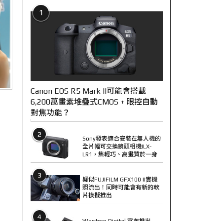
1
Canon EOS R5 Mark II可能會搭載
6,200萬畫素堆疊式CMOS + 眼控自動
對焦功能？
2
Sony發表適合安裝在無人機的
全片幅可交換鏡頭相機ILX-
LR1，集輕巧、高畫質於一身
3
疑似FUJIFILM GFX100 II實機
照流出！同時可能會有新的軟
片模擬推出
4
Western Digital 宣布推出