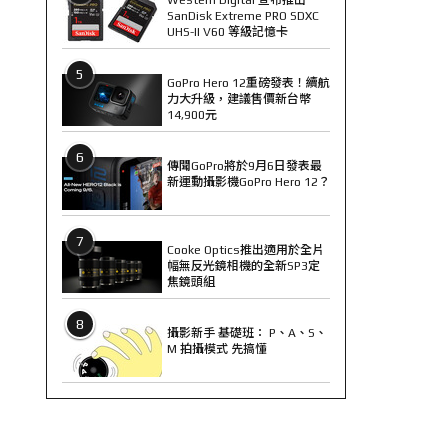
SanDisk Extreme PRO SDXC
UHS-II V60 等級記憶卡
5
GoPro Hero 12重磅發表！續航
力大升級，建議售價新台幣
14,900元
6
傳聞GoPro將於9月6日發表最
新運動攝影機GoPro Hero 12？
7
Cooke Optics推出適用於全片
幅無反光鏡相機的全新SP3定
焦鏡頭組
8
攝影新手 基礎班： P、A、S、
M 拍攝模式 先搞懂