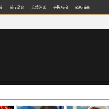
活
業界動態
重點評測
手機玩拍
攝影擂臺
！