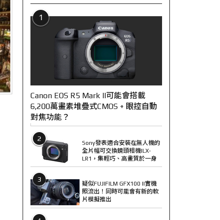
1
Canon EOS R5 Mark II可能會搭載
6,200萬畫素堆疊式CMOS + 眼控自動
對焦功能？
2
Sony發表適合安裝在無人機的
全片幅可交換鏡頭相機ILX-
LR1，集輕巧、高畫質於一身
3
疑似FUJIFILM GFX100 II實機
照流出！同時可能會有新的軟
片模擬推出