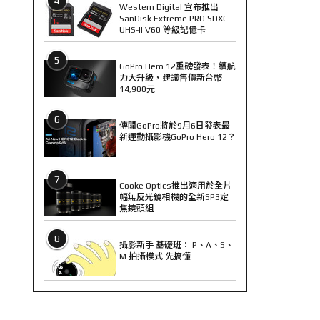
4
Western Digital 宣布推出
SanDisk Extreme PRO SDXC
UHS-II V60 等級記憶卡
5
GoPro Hero 12重磅發表！續航
力大升級，建議售價新台幣
14,900元
6
傳聞GoPro將於9月6日發表最
新運動攝影機GoPro Hero 12？
7
Cooke Optics推出適用於全片
幅無反光鏡相機的全新SP3定
焦鏡頭組
8
攝影新手 基礎班： P、A、S、
M 拍攝模式 先搞懂