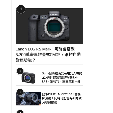
1
Canon EOS R5 Mark II可能會搭載
6,200萬畫素堆疊式CMOS + 眼控自動
對焦功能？
2
Sony發表適合安裝在無人機的
全片幅可交換鏡頭相機ILX-
LR1，集輕巧、高畫質於一身
3
疑似FUJIFILM GFX100 II實機
照流出！同時可能會有新的軟
片模擬推出