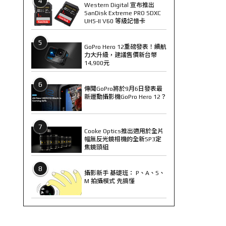
4
Western Digital 宣布推出
SanDisk Extreme PRO SDXC
UHS-II V60 等級記憶卡
5
GoPro Hero 12重磅發表！續航
力大升級，建議售價新台幣
14,900元
6
傳聞GoPro將於9月6日發表最
新運動攝影機GoPro Hero 12？
7
Cooke Optics推出適用於全片
幅無反光鏡相機的全新SP3定
焦鏡頭組
8
攝影新手 基礎班： P、A、S、
M 拍攝模式 先搞懂