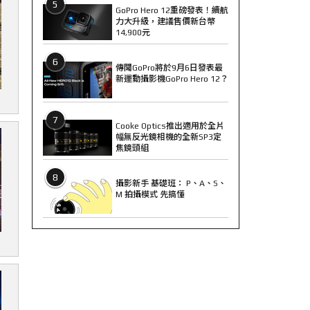
5
GoPro Hero 12重磅發表！續航
力大升級，建議售價新台幣
14,900元
6
傳聞GoPro將於9月6日發表最
新運動攝影機GoPro Hero 12？
7
Cooke Optics推出適用於全片
幅無反光鏡相機的全新SP3定
焦鏡頭組
8
攝影新手 基礎班： P、A、S、
M 拍攝模式 先搞懂