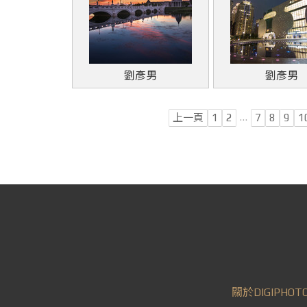
劉彥男
劉彥男
…
上一頁
1
2
7
8
9
1
關於DIGIPHOT