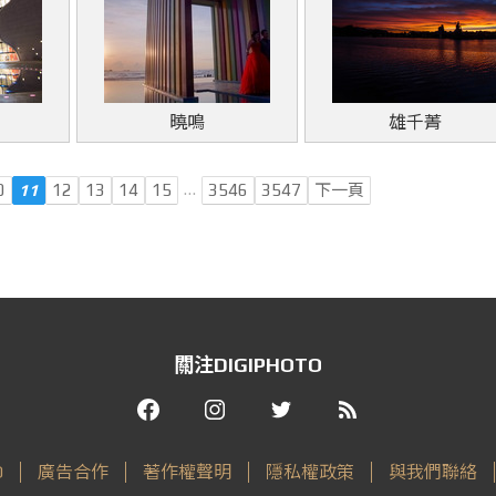
曉鳴
雄千菁
…
0
11
12
13
14
15
3546
3547
下一頁
關注DIGIPHOTO
O
廣告合作
著作權聲明
隱私權政策
與我們聯絡