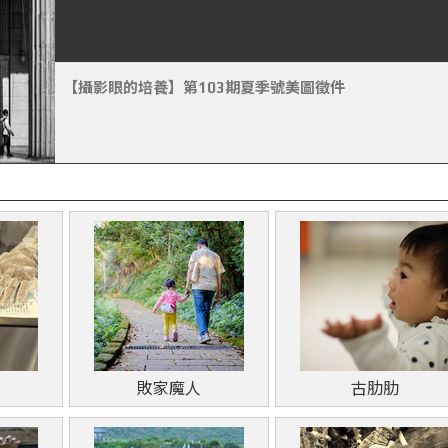
【攝影眼的培養】第103期夏季號美圖徵件
敗家魔人
古肋肋