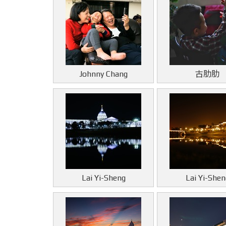
Johnny Chang
古肋肋
Lai Yi-Sheng
Lai Yi-Shen