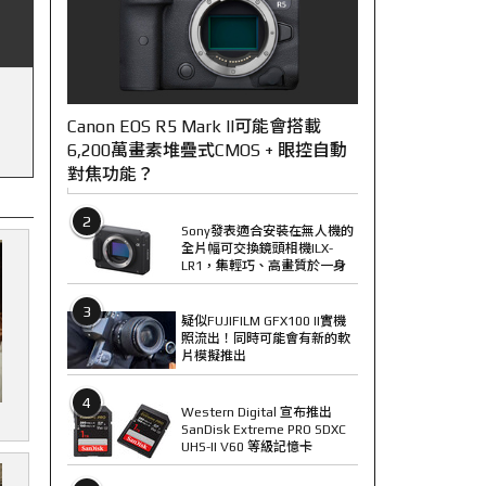
Canon EOS R5 Mark II可能會搭載
6,200萬畫素堆疊式CMOS + 眼控自動
對焦功能？
2
Sony發表適合安裝在無人機的
全片幅可交換鏡頭相機ILX-
LR1，集輕巧、高畫質於一身
3
疑似FUJIFILM GFX100 II實機
照流出！同時可能會有新的軟
片模擬推出
4
Western Digital 宣布推出
SanDisk Extreme PRO SDXC
UHS-II V60 等級記憶卡