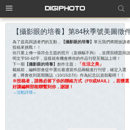
【攝影眼的培養】第84秋季號美圖徵
為了提高與讀者們的互動，
【攝影眼的培養】
單元我們將開放讀
投稿來挑戰！！
你只要上傳一張符合主題的照片（直橫幅不拘），並撰寫標題與
明文字50-60字，這樣就有機會將你的作品刊登至雜誌上唷！
「生活之美
」
下一期
【攝影眼的培養】
創作主題：
截稿前，編輯部會從中選出最適當作品兩幅進行刊登，確定入選
者，將會收到當期雜誌（10/15出刊）作為紀念以資鼓勵唷！！
※投稿者，請務必留下你的聯絡方式（FB或MAIL），若獲選
好讓編輯部能聯繫到你，謝謝！
→活動詳情←