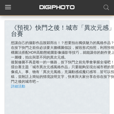
《預視》快門之後！城市「異次元感
台賽
想讓自己的攝影作品脫穎而出！？想要拍出獨俱魅力的風格作品
在按下快門之前你必須要大膽構圖假設，摧毀形式拍照，利用預
構圖法搭配HDR高動態範圍影像攝影等技巧，就能讓你的創作更
一層樓，拍出與眾不同的異次元感。
後製修圖不再是唯一的一條路，按下快門之前先學會掌握全場吧
擂台賽主題「城市異次元感風格作品」只要能夠呈現出城市裡的
像或人、事、物有「異次元風格」充滿動感或魔幻感等…皆可以
稿，並附註上簡短的情境說明文字，快來與大家分享在你在按下
門之後的城市吧～
詳細活動