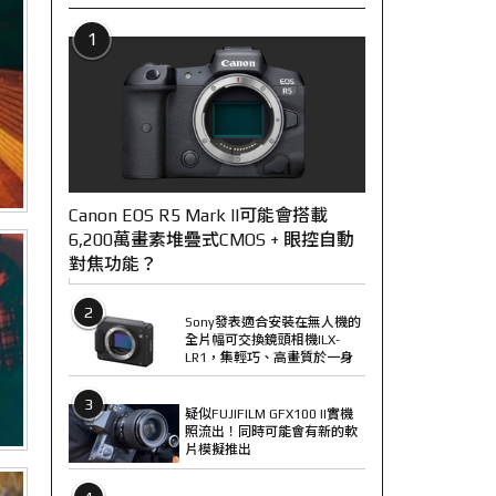
1
Canon EOS R5 Mark II可能會搭載
6,200萬畫素堆疊式CMOS + 眼控自動
對焦功能？
2
Sony發表適合安裝在無人機的
全片幅可交換鏡頭相機ILX-
LR1，集輕巧、高畫質於一身
3
疑似FUJIFILM GFX100 II實機
照流出！同時可能會有新的軟
片模擬推出