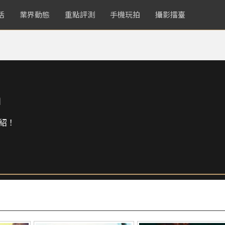
活
業界動態
重點評測
手機玩拍
攝影擂臺
m
紹！