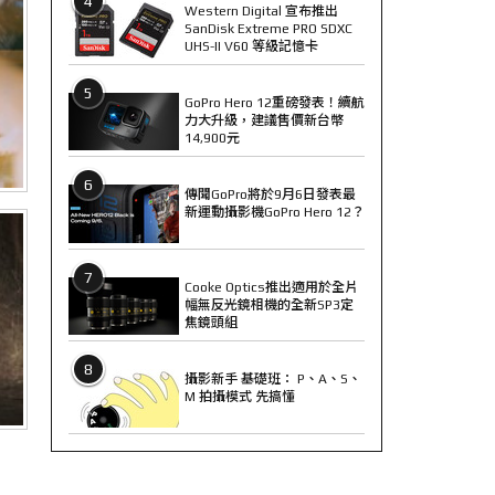
4
Western Digital 宣布推出
SanDisk Extreme PRO SDXC
UHS-II V60 等級記憶卡
5
GoPro Hero 12重磅發表！續航
力大升級，建議售價新台幣
14,900元
6
傳聞GoPro將於9月6日發表最
新運動攝影機GoPro Hero 12？
7
Cooke Optics推出適用於全片
幅無反光鏡相機的全新SP3定
焦鏡頭組
8
攝影新手 基礎班： P、A、S、
M 拍攝模式 先搞懂