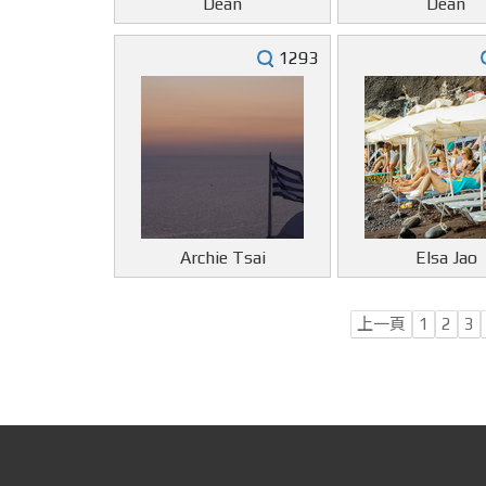
Dean
Dean
1293
Archie Tsai
Elsa Jao
上一頁
1
2
3