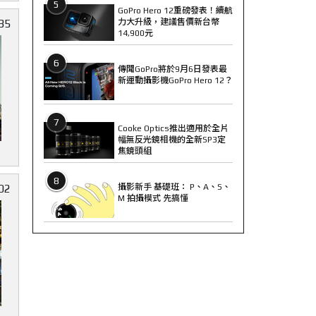
5
GoPro Hero 12重磅發表！續航
力大升級，建議售價新台幣
35
14,900元
6
傳聞GoPro將於9月6日發表最
新運動攝影機GoPro Hero 12？
7
Cooke Optics推出適用於全片
幅無反光鏡相機的全新SP3定
焦鏡頭組
8
02
攝影新手 基礎班： P、A、S、
M 拍攝模式 先搞懂