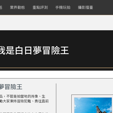
活
業界動態
重點評測
手機玩拍
攝影擂臺
我是白日夢冒險王
夢冒險王
品，不管是拍當地的肖像、生
勵大家秉持冒險犯難、勇往直前