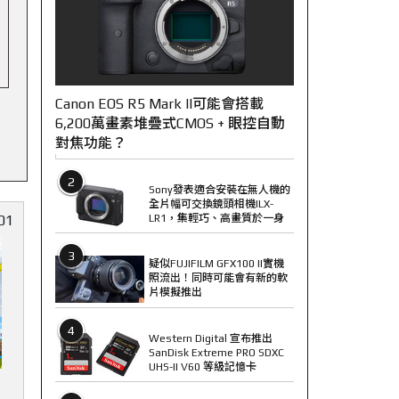
Canon EOS R5 Mark II可能會搭載
6,200萬畫素堆疊式CMOS + 眼控自動
對焦功能？
2
Sony發表適合安裝在無人機的
全片幅可交換鏡頭相機ILX-
LR1，集輕巧、高畫質於一身
01
3
疑似FUJIFILM GFX100 II實機
照流出！同時可能會有新的軟
片模擬推出
4
Western Digital 宣布推出
SanDisk Extreme PRO SDXC
UHS-II V60 等級記憶卡