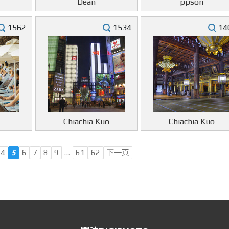
Dean
ppson
1562
1534
14
Chiachia Kuo
Chiachia Kuo
…
4
5
6
7
8
9
61
62
下一頁