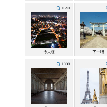
1648
徐火趯
下一喂
1388