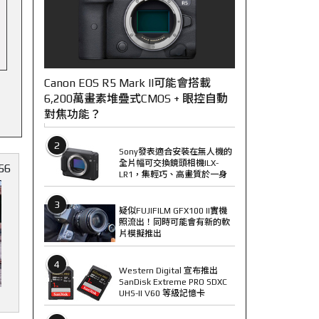
Canon EOS R5 Mark II可能會搭載
6,200萬畫素堆疊式CMOS + 眼控自動
對焦功能？
2
Sony發表適合安裝在無人機的
全片幅可交換鏡頭相機ILX-
56
LR1，集輕巧、高畫質於一身
3
疑似FUJIFILM GFX100 II實機
照流出！同時可能會有新的軟
片模擬推出
4
Western Digital 宣布推出
SanDisk Extreme PRO SDXC
UHS-II V60 等級記憶卡