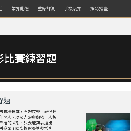
活
業界動態
重點評測
手機玩拍
攝影擂臺
影比賽練習題
習題
的各種情感
，喜怒哀樂、愛恨情
年輕人，以及人類與動物，人類
幸福的狀態。只要能夠表達出
別邀請了國際攝影賽獲獎常客