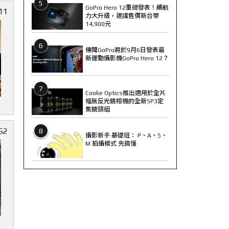
5
GoPro Hero 12重磅發表！續航
11
力大升級，建議售價新台幣
14,900元
6
傳聞GoPro將於9月6日發表最
新運動攝影機GoPro Hero 12？
7
Cooke Optics推出適用於全片
幅無反光鏡相機的全新SP3定
焦鏡頭組
62
8
攝影新手 基礎班： P、A、S、
M 拍攝模式 先搞懂