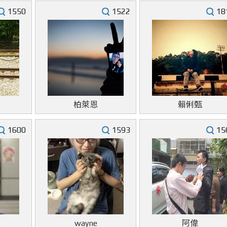
1550
1522
18
柏萊恩
賴俐甄
1600
1593
15
wayne
阿偉