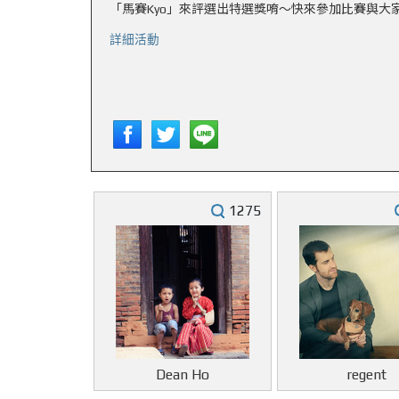
「馬賽Kyo」來評選出特選獎唷～快來參加比賽與大
詳細活動
1275
Dean Ho
regent