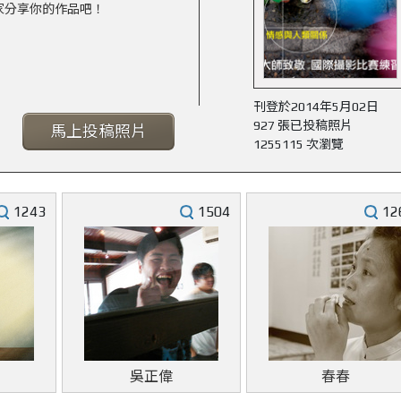
家分享你的作品吧！
刊登於2014年5月02日
927 張已投稿照片
馬上投稿照片
1255115 次瀏覽
1243
1504
12
吳正偉
春春