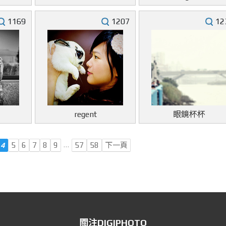
1169
1207
12
regent
眼鏡杯杯
…
4
5
6
7
8
9
57
58
下一頁
關注DIGIPHOTO