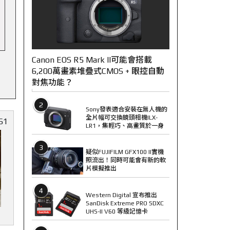
Canon EOS R5 Mark II可能會搭載
6,200萬畫素堆疊式CMOS + 眼控自動
對焦功能？
2
Sony發表適合安裝在無人機的
全片幅可交換鏡頭相機ILX-
61
LR1，集輕巧、高畫質於一身
3
疑似FUJIFILM GFX100 II實機
照流出！同時可能會有新的軟
片模擬推出
4
Western Digital 宣布推出
SanDisk Extreme PRO SDXC
UHS-II V60 等級記憶卡