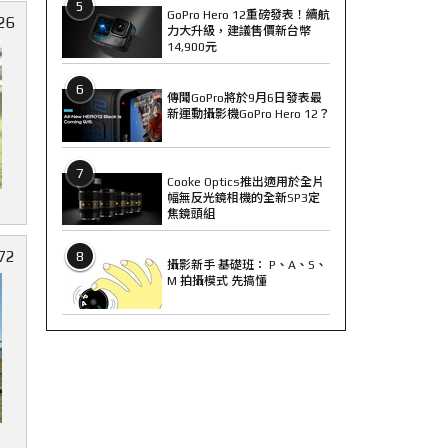
5
GoPro Hero 12重磅發表！續航
26
力大升級，建議售價新台幣
14,900元
6
傳聞GoPro將於9月6日發表最
新運動攝影機GoPro Hero 12？
7
Cooke Optics推出適用於全片
幅無反光鏡相機的全新SP3定
焦鏡頭組
72
8
攝影新手 基礎班： P、A、S、
M 拍攝模式 先搞懂