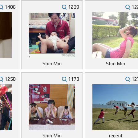
1406
1239
12
Shin Min
Shin Min
1258
1173
12
Shin Min
regent