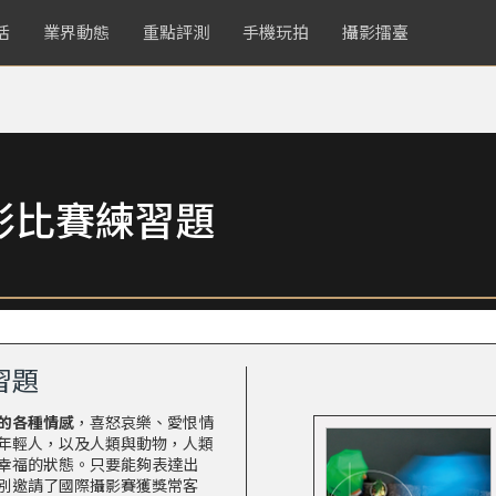
活
業界動態
重點評測
手機玩拍
攝影擂臺
影比賽練習題
習題
的各種情感
，喜怒哀樂、愛恨情
年輕人，以及人類與動物，人類
幸福的狀態。只要能夠表達出
別邀請了國際攝影賽獲獎常客