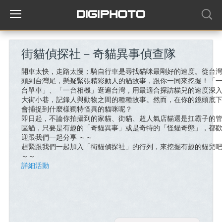
街貓偵探社－奇貓異事偵查隊
開車太快，走路太慢；騎自行車是尋找貓咪最剛好的速度。從台
頭到台灣尾，懸疑緊張精彩動人的貓故事，跟你一同來挖掘！「
台單車」、「一台相機」逛遍台灣，用最適合探訪貓兒的速度深
大街小巷，記錄人與動物之間的種種故事。然而，在你的鏡頭底
會捕捉到什麼樣獨特怪異的貓咪呢？
即日起，不論你拍攝到的家貓、街貓、超人氣店貓還是扛霸子的
區貓，只要是有趣的「奇貓異事」或是奇特的「怪貓奇態」，都
迎跟我們一起分享 ～～
趕緊跟我們一起加入「街貓偵探社」的行列，來挖掘有趣的貓兒
～～
詳細活動