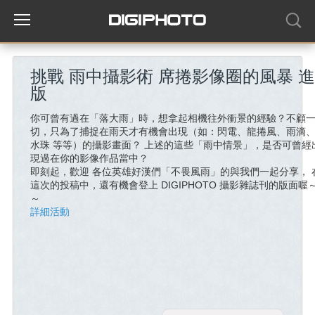
挑戰 雨中攝影術 席捲影像圈的風暴 
版
你可曾有過在「落大雨」時，想拿起相機往外衝景的經驗？不顧
切，只為了捕捉在雨天才有機會出現（如：閃電、龍捲風、雨滴
水珠 等等）的攝影畫面？ 上述的這些「雨中情景」，是否可曾經
現過在你的影像作品當中？
即刻起，歡迎 各位英雄好漢們「不畏風雨」的與我們一起分享， 
這次的投稿中，還有機會登上 DIGIPHOTO 攝影雜誌刊的版面喔
～
詳細活動