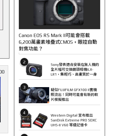
Canon EOS R5 Mark II可能會搭載
6,200萬畫素堆疊式CMOS + 眼控自動
對焦功能？
2
Sony發表適合安裝在無人機的
全片幅可交換鏡頭相機ILX-
00
LR1，集輕巧、高畫質於一身
3
疑似FUJIFILM GFX100 II實機
照流出！同時可能會有新的軟
片模擬推出
4
Western Digital 宣布推出
SanDisk Extreme PRO SDXC
UHS-II V60 等級記憶卡