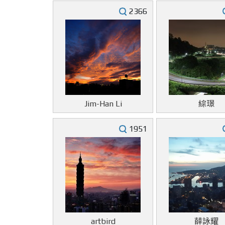
2366
Jim-Han Li
綜璟
1951
artbird
薛詠耀