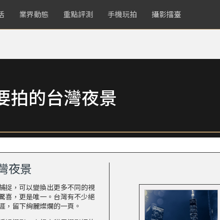
活
業界動態
重點評測
手機玩拍
攝影擂臺
要拍的台灣夜景
灣夜景
捕捉，可以變換出更多不同的視
驚喜，更是唯一。台灣有不少絕
涯，留下絢麗燦爛的一頁。