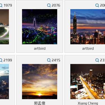
1979
2076
20
artbird
artbird
2199
2415
23
郭孟偉
Xiang Cheng