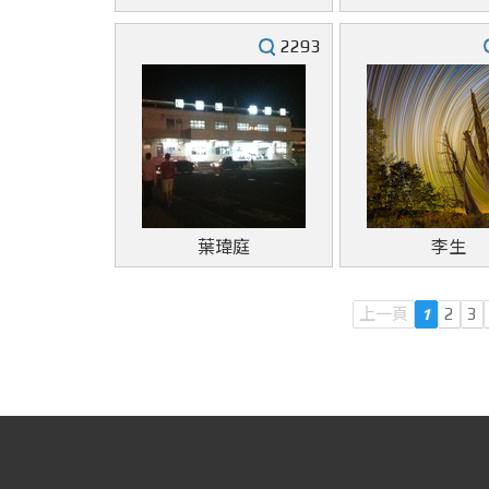
2293
葉瑋庭
李生
上一頁
1
2
3