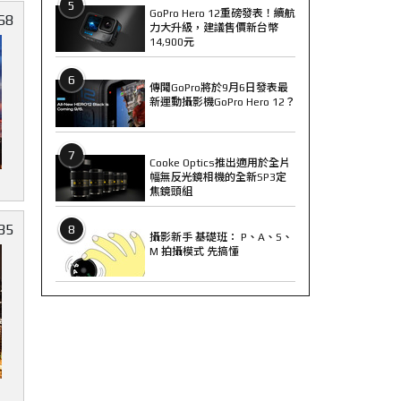
5
GoPro Hero 12重磅發表！續航
68
力大升級，建議售價新台幣
14,900元
6
傳聞GoPro將於9月6日發表最
新運動攝影機GoPro Hero 12？
7
Cooke Optics推出適用於全片
幅無反光鏡相機的全新SP3定
焦鏡頭組
35
8
攝影新手 基礎班： P、A、S、
M 拍攝模式 先搞懂