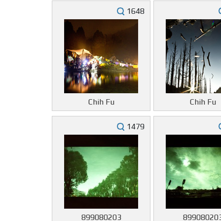
1648
Chih Fu
Chih Fu
1479
899080203
89908020