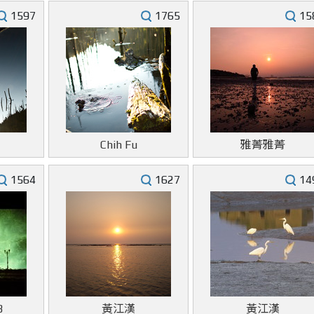
1597
1765
15
Chih Fu
雅菁雅菁
1564
1627
14
3
黃江漢
黃江漢