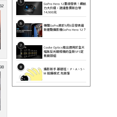
5
GoPro Hero 12重磅發表！續航
82
力大升級，建議售價新台幣
14,900元
6
傳聞GoPro將於9月6日發表最
新運動攝影機GoPro Hero 12？
7
Cooke Optics推出適用於全片
幅無反光鏡相機的全新SP3定
焦鏡頭組
98
8
攝影新手 基礎班： P、A、S、
M 拍攝模式 先搞懂