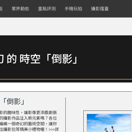
活
業界動態
重點評測
手機玩拍
攝影擂臺
 的 時空「倒影」
空「倒影」
影的趣味性，讓影像更添戲劇張
的攝影作品注入新元素嗎？各位
編織一個奇幻的藝術空間，讓你
出攝影包等精美小禮物喔！
>>>詳