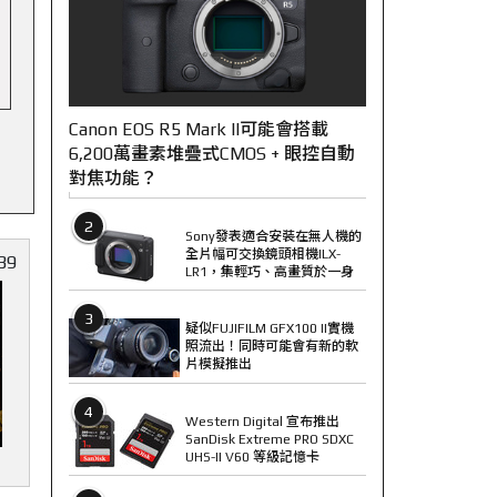
Canon EOS R5 Mark II可能會搭載
6,200萬畫素堆疊式CMOS + 眼控自動
對焦功能？
2
Sony發表適合安裝在無人機的
全片幅可交換鏡頭相機ILX-
39
LR1，集輕巧、高畫質於一身
3
疑似FUJIFILM GFX100 II實機
照流出！同時可能會有新的軟
片模擬推出
4
Western Digital 宣布推出
SanDisk Extreme PRO SDXC
UHS-II V60 等級記憶卡