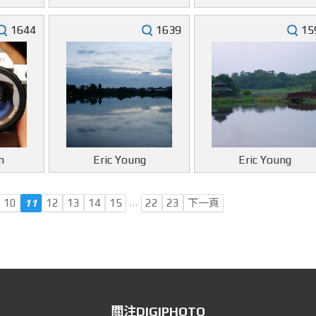
1644
1639
15
n
Eric Young
Eric Young
…
10
11
12
13
14
15
22
23
下一頁
關注DIGIPHOTO