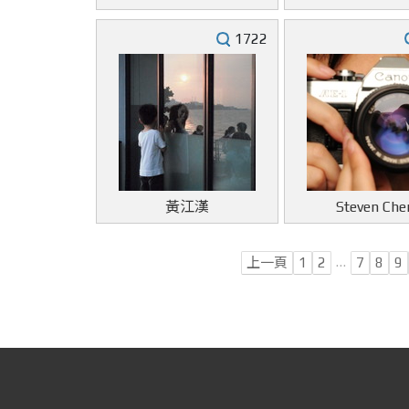
1722
黃江漢
Steven Che
…
上一頁
1
2
7
8
9