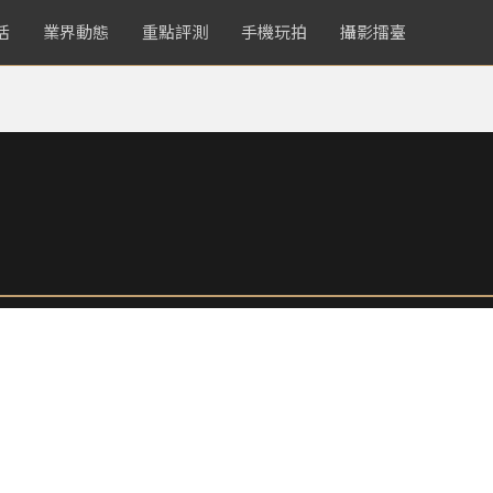
活
業界動態
重點評測
手機玩拍
攝影擂臺