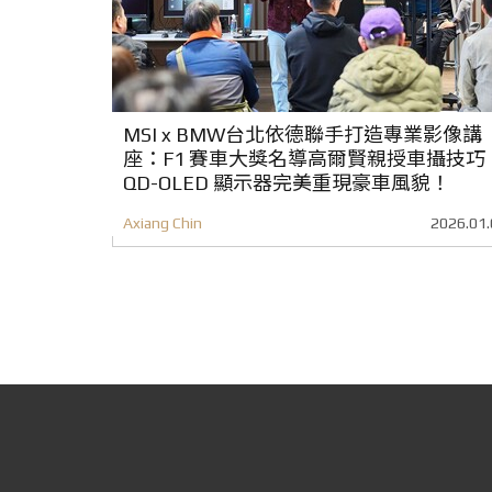
MSI x BMW台北依德聯手打造專業影像講
座：F1 賽車大獎名導高爾賢親授車攝技巧
QD-OLED 顯示器完美重現豪車風貌！
Axiang Chin
2026.01.