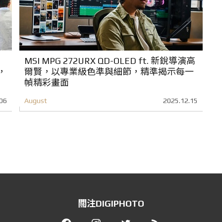
MSI MPG 272URX QD-OLED ft. 新銳導演高
，
爾賢，以專業級色準與細節，精準揭示每一
幀精彩畫面
06
August
2025.12.15
關注DIGIPHOTO