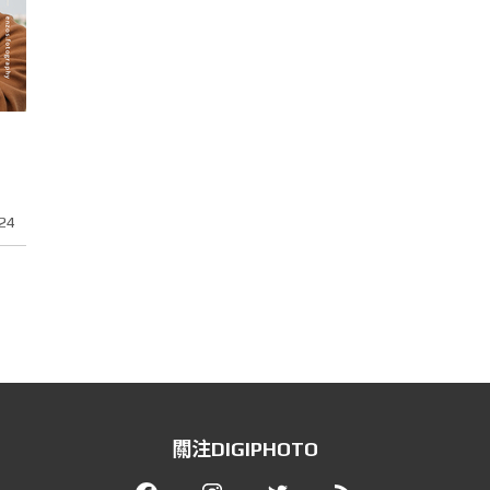
24
關注DIGIPHOTO