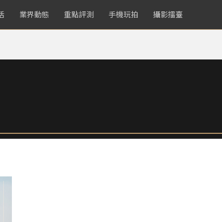
活
業界動態
重點評測
手機玩拍
攝影擂臺