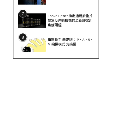
7
Cooke Optics推出適用於全片
幅無反光鏡相機的全新SP3定
焦鏡頭組
8
攝影新手 基礎班： P、A、S、
M 拍攝模式 先搞懂