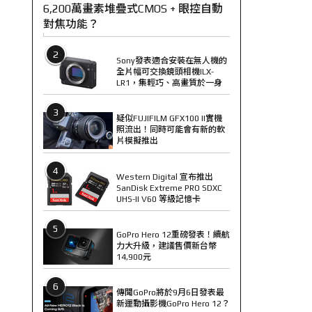
6,200萬畫素堆疊式CMOS + 眼控自動
對焦功能？
2
Sony發表適合安裝在無人機的
全片幅可交換鏡頭相機ILX-
LR1，集輕巧、高畫質於一身
3
疑似FUJIFILM GFX100 II實機
照流出！同時可能會有新的軟
片模擬推出
4
Western Digital 宣布推出
SanDisk Extreme PRO SDXC
UHS-II V60 等級記憶卡
5
GoPro Hero 12重磅發表！續航
力大升級，建議售價新台幣
14,900元
6
傳聞GoPro將於9月6日發表最
新運動攝影機GoPro Hero 12？