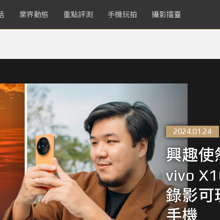
活
業界動態
重點評測
手機玩拍
攝影擂臺
2024.01.24
興趣使然
vivo 
錄影可
手機