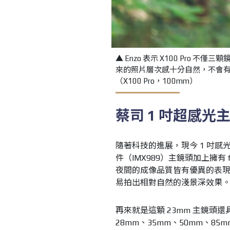
▲ Enzo 表示 X100 Pro
來的照片層次感十分自然，不會
（X100 Pro，100mm）
蔡司
1
吋超感光
隨著科技的進展，現今 1 吋感光元
件（IMX989）主鏡頭加上擁有
夜間的成像品質皆有優異的表現；
易拍出相對自然的淺景深效果
再來就是這顆 23mm 主鏡頭還
28mm、35mm、50mm、