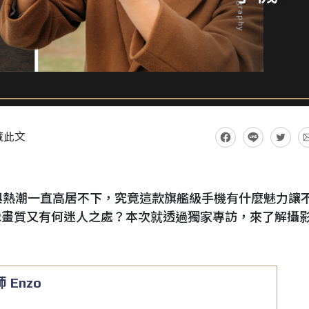
藏此文
後的詢問度與熱潮一直高居不下，究竟這款旗艦級手機有什麼魅力讓
像畫質又有何迷人之處？本次就透過獨家專訪，來了解攝
師
Enzo