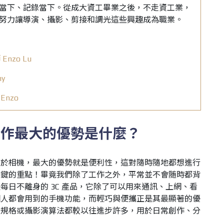
當下、記錄當下。從成大資工畢業之後，不走資工業，
努力讓導演、攝影、剪接和調光這些興趣成為職業。
nzo Lu
hy
nzo
創作最大的優勢是什麼？
較於相機，最大的優勢就是便利性，這對隨時隨地都想進行
關鍵的重點！畢竟我們除了工作之外，平常並不會随時都背
每日不離身的 3C 產品，它除了可以用來通訊、上網、看
個人都會用到的手機功能，而輕巧與便攜正是其最顯著的優
體規格或攝影演算法都較以往進步許多，用於日常創作、分