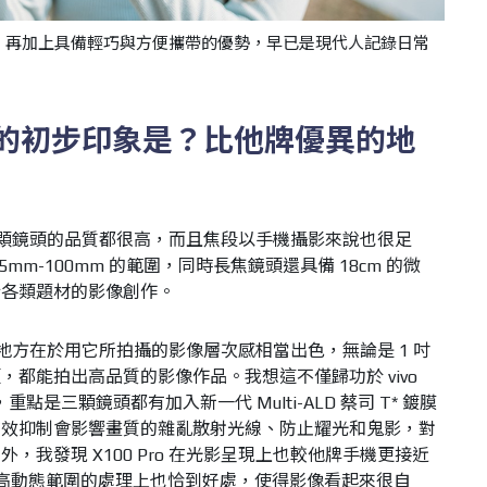
，再加上具備輕巧與方便攜帶的優勢，早已是現代人記錄日常
的初步印象是？比他牌優異的地
印象是三顆鏡頭的品質都很高，而且焦段以手機攝影來說也很足
mm-100mm 的範圍，同時長焦鏡頭還具備 18cm 的微
行各類題材的影像創作。
優異的地方在於用它所拍攝的影像層次感相當出色，無論是 1 吋
都能拍出高品質的影像作品。我想這不僅歸功於 vivo
點是三顆鏡頭都有加入新一代 Multi-ALD 蔡司 T* 鍍膜
有效抑制會影響畫質的雜亂散射光線、防止耀光和鬼影，對
，我發現 X100 Pro 在光影呈現上也較他牌手機更接近
R 高動態範圍的處理上也恰到好處，使得影像看起來很自