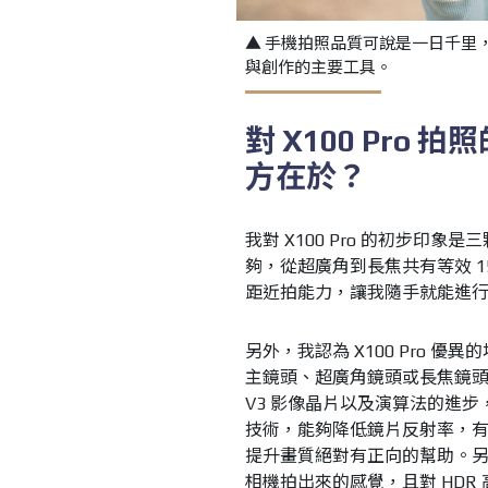
▲ 手機拍照品質可說是一日千里
與創作的主要工具。
對
X100 Pro
拍照
方在於？
我對 X100 Pro 的初步
夠，從超廣角到長焦共有等效 15
距近拍能力，讓我隨手就能進
另外，我認為 X100 Pro 
主鏡頭、超廣角鏡頭或長焦鏡頭，
V3 影像晶片以及演算法的進步，重
技術，能夠降低鏡片反射率，
提升畫質絕對有正向的幫助。另外
相機拍出來的感覺，且對 HD