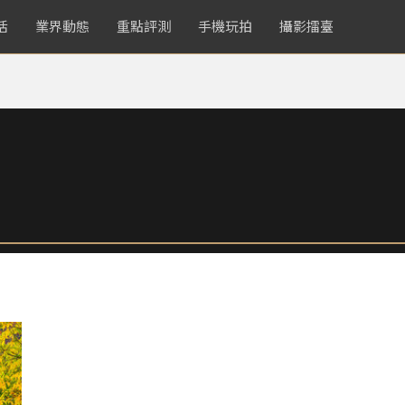
活
業界動態
重點評測
手機玩拍
攝影擂臺