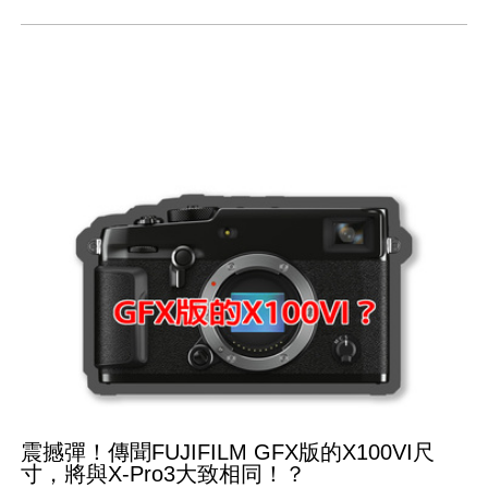
震撼彈！傳聞FUJIFILM GFX版的X100VI尺
寸，將與X-Pro3大致相同！？