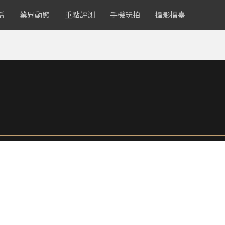
活
業界動態
重點評測
手機玩拍
攝影擂臺