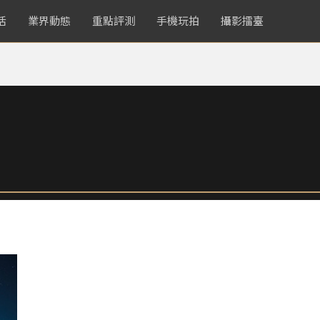
活
業界動態
重點評測
手機玩拍
攝影擂臺