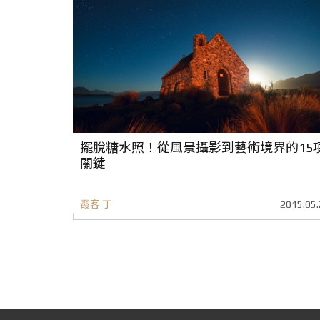
擺脫糖水照！從風景攝影到藝術境界的15
關鍵
霞客 丁
2015.05.