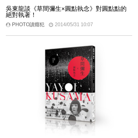
吳東龍談《草間彌生×圓點執念》對圓點點的
絕對執著！
PHOTO讀癮犯
2014/05/31 10:07