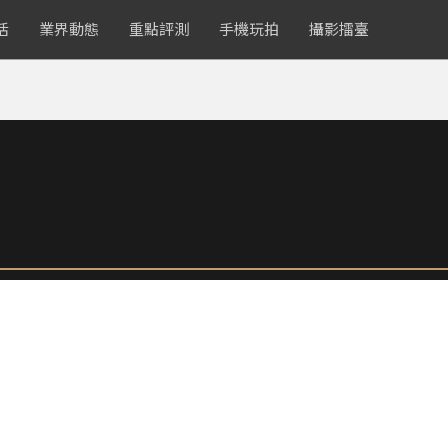
活
業界動態
重點評測
手機玩拍
攝影擂臺